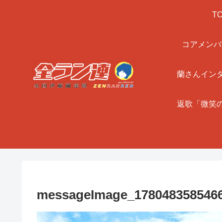
T
コアメンバ
蘭さんイン
返歌「微笑
messageImage_178048358546