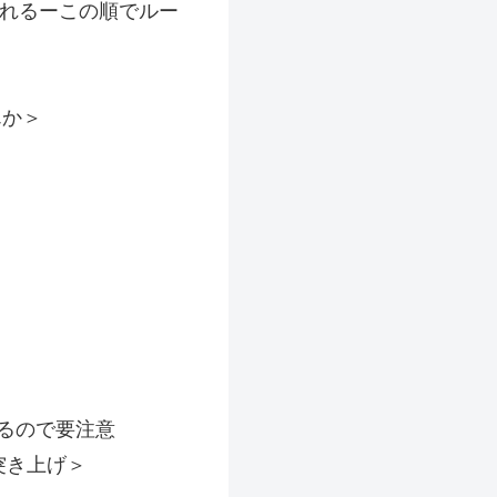
入れるーこの順でルー
んか＞
入るので要注意
突き上げ＞