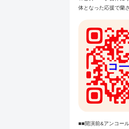
体となった応援で蘭
■■開演前&アンコー