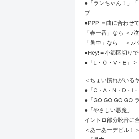
●「ランちゃん！」
プ
●PPP ＝曲に合わ
「春一番」なら ＜♪
「暑中」なら ＜♪
●Hey!＝小節区切り
●「L・Ｏ・V・E」 
＜ちょい慣れがいる
●「C・A・N・D・I
●「GO GO GO G
●「やさしい悪魔」
イントロ部分靴音に合
＜あーあーデビル！