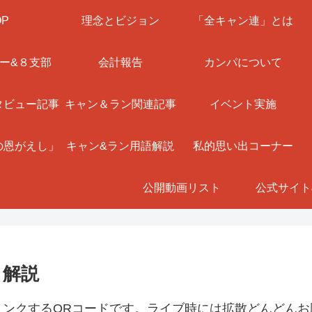
OP
理念とビジョン
「全キャン連」とは
ー&８支部
会計報告
カンパについて
タビュー記事
キャン＆ラン関連記事
イベント実施
の恩がえし」
キャン&ラン用語解説
私的思い出コーナー
公開動画リスト
公式サイト
ラ解説
リンクするQRコードです。ライブ時には拡散どんどんお