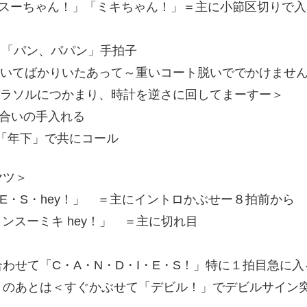
「スーちゃん！」「ミキちゃん！」＝主に小節区切りで
せて「パン、パパン」手拍子
泣いてばかりいたあって～重いコート脱いででかけませ
パラソルにつかまり、時計を逆さに回してまーすー＞
で合いの手入れる
>「年下」で共にコール
ヤツ＞
・E・S・hey！」 ＝主にイントロかぶせー８拍前から
O ランスーミキ hey！」 ＝主に切れ目
わせて「C・A・N・D・I・E・S！」特に１拍目急に
＞のあとは＜すぐかぶせて「デビル！」でデビルサイン