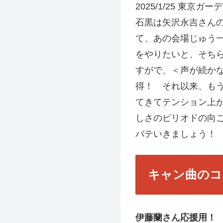
2025/1/25 東
石黒は矢沢永吉さん
て、あの会場じゅう
をやりたいと、そち
すがで、＜声が続か
得！ それ以来、も
てきてテンション上
しさのピリオドの向
バテいきましょう
キャン曲のコ
伊藤蘭さん応援用！