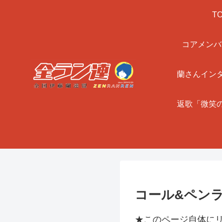
T
コアメンバ
蘭さんイン
返歌「微笑
コール&ペン
★このページ自体に