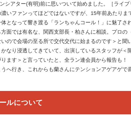
京ガーデンシアター(有明)前に思いついて始めました。［ラ
の濃いファンってほどではないですが、15年前あたりま
一体となって響き渡る「ランちゃんコール！」に魅了さ
ら方面では有名な、関西支部長・柏さんに相談。プロの
ないので会場の至る所で交代交代に始まるのです＞と聞
うかなり浸透してきていて、出演しているスタッフが＜
がります＞と言っていたと、全ラン連会員から報告も！
こうへ行き、これからも蘭さんにテンションアゲアゲで
！
ールについて