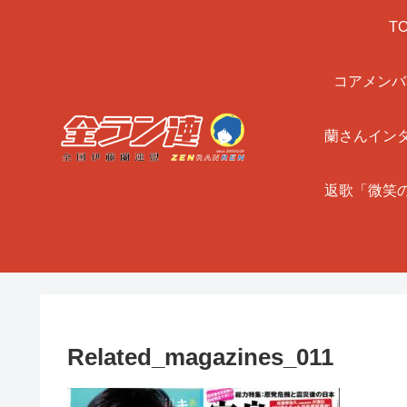
T
コアメンバ
蘭さんイン
返歌「微笑
Related_magazines_011