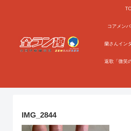
T
コアメンバ
蘭さんイン
返歌「微笑
IMG_2844