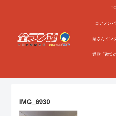
T
コアメンバ
蘭さんイン
返歌「微笑
IMG_6930